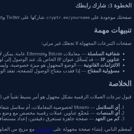
الخطوة 3: شارك رابطك
صفحتك موجودة على
. شاركها على Twitter وTelegram وDiscord وموقعك الإلكتروني أو أي مكان آخر. يحصل الزوار على رموز QR وأزرار نسخ وروابط مستكشف لكل محفظة.
cryptr.ee/yourname
تنبيهات مهمة
صفحات التبرعات المجهولة لا تجعلك غير مرئي:
شفافية السلسلة
— معاملات Bitcoin وEthereum عامة. يمكن لأي شخص رؤية العنوان وتاريخ معاملاته. استخدم Monero إذا كان هذا يهمك.
عناوين IP
— قد يُسجَّل عنوان IP الخاص بك عند الوصول إلى لوحة تحكم صفحتك. استخدم VPN أو Tor إذا كان هذا مصدر قلق.
الالتزامات القانونية
— الوضع المجهول هو ميزة خصوصية، وليس أداة
مسؤولية المفتاح
— إذا فقدت مفتاح الوصول للصفحة، تفقد الوص
الخلاصة
قبول تبرعات العملات الرقمية بشكل مجهول هو أمر بسيط تقنياً في 2026. القرارات الرئيسية هي:
أي السلاسل
— Monero لخصوصية المعاملات، أم سلاسل شفافة مع صفحة مجهولة؟
أي المنصات
— مُجمِّع عناوين عملات رقمية مخصص مع وضع مج
كم من الجهد
— صفحة جاهزة تستغرق دقيقتين، إعداد مستضاف 
لمعظم الناس، إنشاء صفحة مجهولة على
cryptr.ee
مع مزيج من العناو