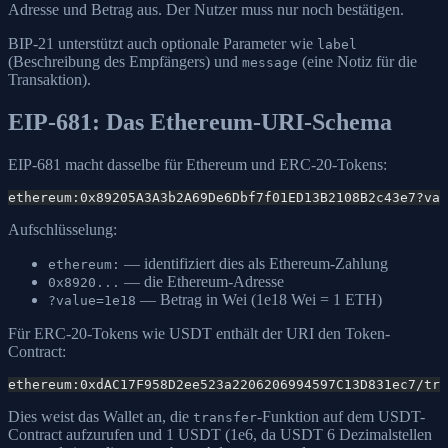
Adresse und Betrag aus. Der Nutzer muss nur noch bestätigen.
BIP-21 unterstützt auch optionale Parameter wie
label
(Beschreibung des Empfängers) und
(eine Notiz für die
message
Transaktion).
EIP-681: Das Ethereum-URI-Schema
EIP-681 macht dasselbe für Ethereum und ERC-20-Tokens:
ethereum:0x89205A3A3b2A69De6Dbf7f01ED13B2108B2c43e7?val
Aufschlüsselung:
— identifiziert dies als Ethereum-Zahlung
ethereum:
— die Ethereum-Adresse
0x8920...
— Betrag in Wei (1e18 Wei = 1 ETH)
?value=1e18
Für ERC-20-Tokens wie USDT enthält der URI den Token-
Contract:
ethereum:0xdAC17F958D2ee523a2206206994597C13D831ec7/tra
Dies weist das Wallet an, die
-Funktion auf dem USDT-
transfer
Contract aufzurufen und 1 USDT (1e6, da USDT 6 Dezimalstellen