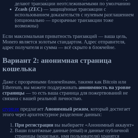
делают транзакции неотслеживаемыми по умолчанию
Zcash (ZEC)
— защищённые транзакции с
использованием доказательств с нулевым разглашением
(опционально — прозрачные транзакции тоже
возможны)
Если максимальная приватность транзакций — ваша цель,
Monero является золотым стандартом. Адрес отправителя,
адрес получателя и сумма — всё скрыто в блокчейне.
Вариант 2: анонимная страница
кошелька
Даже с прозрачными блокчейнами, такими как Bitcoin или
Ethereum, вы можете поддерживать
анонимность на уровне
страницы
— то есть ваша страница для пожертвований не
связана с вашей реальной личностью.
cryptr.ee
предлагает
Анонимный режим
, который достигает
этого через архитектурное разделение данных:
При регистрации
вы выбираете «Анонимный аккаунт»
Ваши платёжные данные (email) и данные публичной
страницы (кошельки, имя пользователя) хранятся