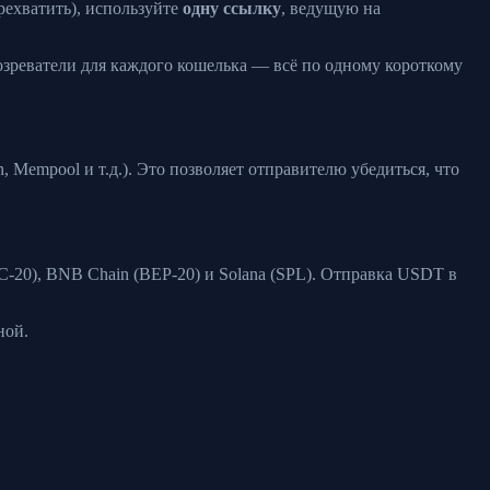
ерехватить), используйте
одну ссылку
, ведущую на
озреватели для каждого кошелька — всё по одному короткому
, Mempool и т.д.). Это позволяет отправителю убедиться, что
C-20), BNB Chain (BEP-20) и Solana (SPL). Отправка USDT в
ной.