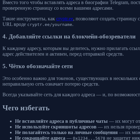
Вместо того чтобы вставлять адреса в биографии Telegram, пост
проверенную страницу со всеми вашими адресами.
Такие инструменты, как
cryptr.ee
, позволяют создать страницу
URL вроде
.
cryptr.ee/yourname
4. Добавляйте ссылки на блокчейн-обозреватели
К каждому адресу, которым вы делитесь, нужно прилагать ссылк
адрес действителен и активен, перед отправкой средств.
5. Чётко обозначайте сети
Это особенно важно для токенов, существующих в нескольких с
неправильную сеть означает потерю средств.
Всегда указывайте сеть для каждого адреса — и, по возможнос
Чего избегать
Не вставляйте адреса в публичные чаты
— их могут от
Не используйте скриншоты адресов
— их нельзя провер
Не полагайтесь только на личные сообщения
— их можн
Не сокращайте адреса
—
не защитит ник
0x1234...5678