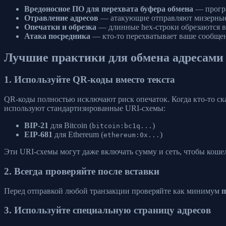
Вредоносное ПО для перехвата буфера обмена
— програ
Отравление адресов
— атакующие отправляют мизерные т
Опечатки и обрезка
— длинные hex-строки обрезаются в
Атака посредника
— кто-то перехватывает ваше сообщен
Лучшие практики для обмена адресами
1. Используйте QR-коды вместо текста
QR-коды полностью исключают риск опечаток. Когда кто-то с
используют стандартизированные URI-схемы:
BIP-21
для Bitcoin (
)
bitcoin:bc1q...
EIP-681
для Ethereum (
)
ethereum:0x...
Эти URI-схемы могут даже включать сумму и сеть, чтобы кошел
2. Всегда проверяйте после вставки
Перед отправкой любой транзакции проверяйте как минимум
п
3. Используйте специальную страницу адресов