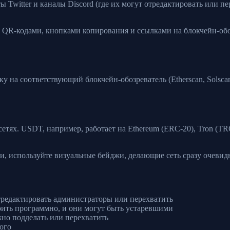
ы Twitter и каналы Discord (где их могут отредактировать или п
 с QR-кодами, кнопками копирования и ссылками на блокчейн-об
у на соответствующий блокчейн-обозреватель (Etherscan, Solscan
етях. USDT, например, работает на Ethereum (ERC-20), Tron (TR
ти, используйте визуальные бейджи, делающие сеть сразу очевид
редактировать администраторы или перехватить
ить программно, и они могут быть устаревшими
о подделать или перехватить
ого