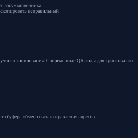
рес злоумышленника
ь скопировать неправильный
з ручного копирования. Современные QR-коды для криптовалют
ата буфера обмена и атак отравления адресов.