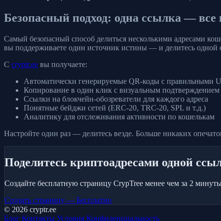
Безопасный подход: одна ссылка — все
Самый безопасный способ делиться несколькими адресами коше
вы поддерживаете один источник истины — и делитесь одной 
С
cryptr.ee
вы получаете:
Автоматически генерируемые QR-коды с правильными U
Копирование в один клик с визуальным подтверждением
Ссылки на блокчейн-обозреватели для каждого адреса
Понятные бейджи сетей (ERC-20, TRC-20, SPL и т.д.)
Аналитику для отслеживания активности по кошелькам
Настройте один раз — делитесь везде. Больше никаких опечато
Поделитесь криптоадресами одной ссы
Создайте бесплатную страницу CrypTree менее чем за 2 минуты.
Создать страницу — Бесплатно
© 2026 cryptr.ee
Блог
Контакты
Условия
Конфиденциальность